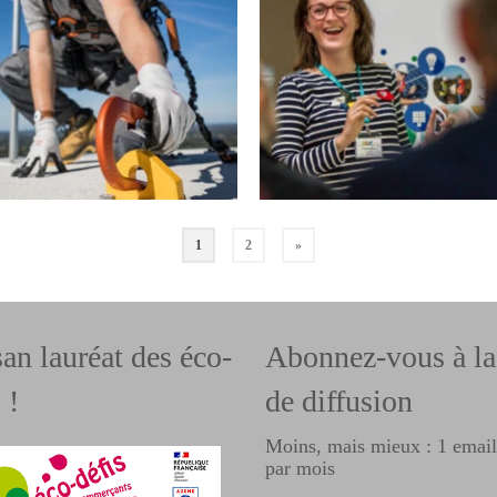
1
2
»
san lauréat des éco-
Abonnez-vous à la 
 !
de diffusion
Moins, mais mieux : 1 emai
par mois