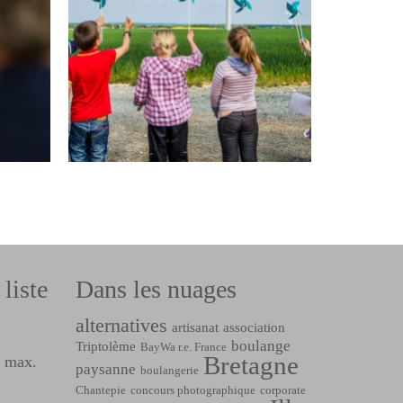
liste
Dans les nuages
alternatives
artisanat
association
boulange
Triptolème
BayWa r.e. France
Bretagne
l max.
paysanne
boulangerie
Chantepie
concours photographique
corporate