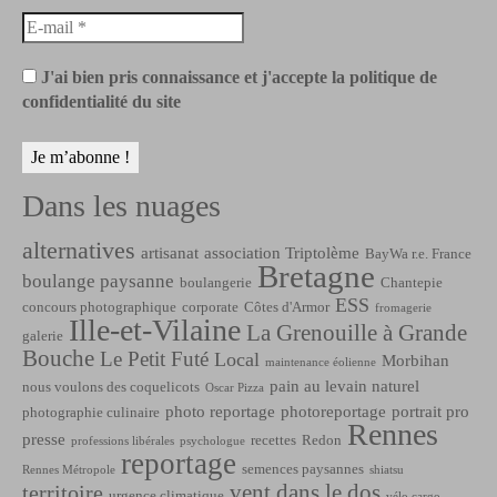
J'ai bien pris connaissance et j'accepte la politique de
confidentialité du site
Dans les nuages
alternatives
artisanat
association Triptolème
BayWa r.e. France
Bretagne
boulange paysanne
boulangerie
Chantepie
ESS
concours photographique
corporate
Côtes d'Armor
fromagerie
Ille-et-Vilaine
La Grenouille à Grande
galerie
Bouche
Le Petit Futé
Local
Morbihan
maintenance éolienne
pain au levain naturel
nous voulons des coquelicots
Oscar Pizza
photo reportage
photoreportage
portrait pro
photographie culinaire
Rennes
presse
recettes
Redon
professions libérales
psychologue
reportage
semences paysannes
Rennes Métropole
shiatsu
vent dans le dos
territoire
urgence climatique
vélo cargo