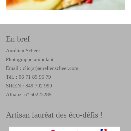
En bref
Aurélien Scheer
Photographe ambulant
Email : clic(at)aurelienscheer.com
Tél. :
06 71 89 95 79
SIREN : 849 792 999
Allianz n° 60223289
Artisan lauréat des éco-défis !