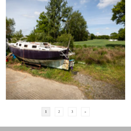
1
2
3
»