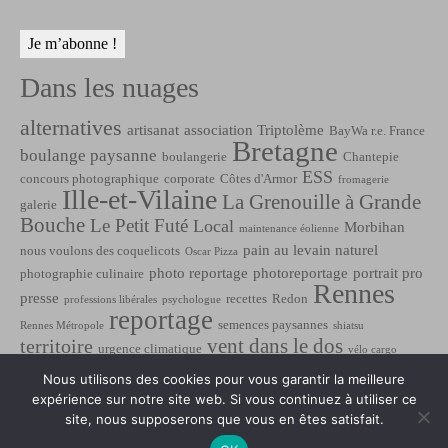
Dans les nuages
alternatives
artisanat
association Triptolème
BayWa r.e. France
Bretagne
boulange paysanne
boulangerie
Chantepie
ESS
concours photographique
corporate
Côtes d'Armor
fromagerie
Ille-et-Vilaine
La Grenouille à Grande
galerie
Bouche
Le Petit Futé
Local
Morbihan
maintenance éolienne
pain au levain naturel
nous voulons des coquelicots
Oscar Pizza
photo reportage
photoreportage
portrait pro
photographie culinaire
Rennes
presse
recettes
Redon
professions libérales
psychologue
reportage
semences paysannes
Rennes Métropole
shiatsu
vent dans le dos
territoire
urgence climatique
vélo cargo
éolien
énergies renouvelables
évènementiel
énergie éolienne
Nous utilisons des cookies pour vous garantir la meilleure
expérience sur notre site web. Si vous continuez à utiliser ce
site, nous supposerons que vous en êtes satisfait.
Contact
Mentions légales
Protection des données
Plan de site
© 2026 Aurélien Scheer, le photographe ambulant à Rennes