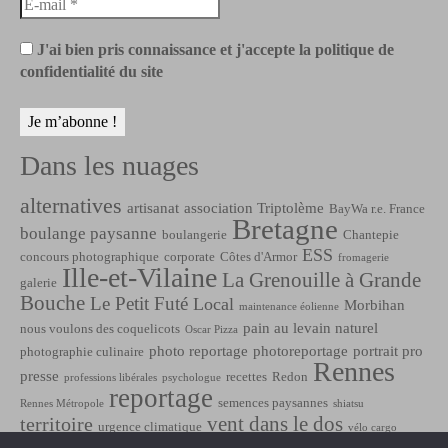
J'ai bien pris connaissance et j'accepte la politique de
confidentialité du site
Dans les nuages
alternatives
artisanat
association Triptolème
BayWa r.e. France
Bretagne
boulange paysanne
boulangerie
Chantepie
ESS
concours photographique
corporate
Côtes d'Armor
fromagerie
Ille-et-Vilaine
La Grenouille à Grande
galerie
Bouche
Le Petit Futé
Local
Morbihan
maintenance éolienne
pain au levain naturel
nous voulons des coquelicots
Oscar Pizza
photo reportage
photoreportage
portrait pro
photographie culinaire
Rennes
presse
recettes
Redon
professions libérales
psychologue
reportage
semences paysannes
Rennes Métropole
shiatsu
vent dans le dos
territoire
urgence climatique
vélo cargo