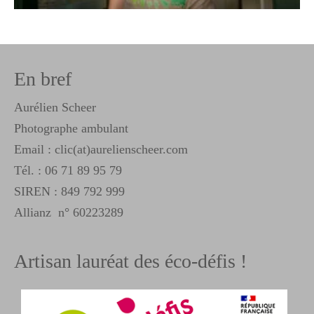
En bref
Aurélien Scheer
Photographe ambulant
Email : clic(at)aurelienscheer.com
Tél. :
06 71 89 95 79
SIREN : 849 792 999
Allianz n° 60223289
Artisan lauréat des éco-défis !