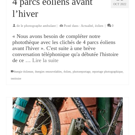
4 parcs éoliens avant
OCT 2022
l’hiver
de
le photographe ambulant
|
Posté dans :
Actualité
,
éolien
|
0
« Nous avons besoin de compléter notre
photothèque avec les clichés de 4 parcs éoliens
avant l'hiver ». C'est suite à une brève
conversation téléphonique qu'a débutée l'histoire
de ce …
Lire la suite
énergie éolienne
,
énergies renouvelables
,
éolien
,
photoreportage
,
reportage photographique
,
territoire