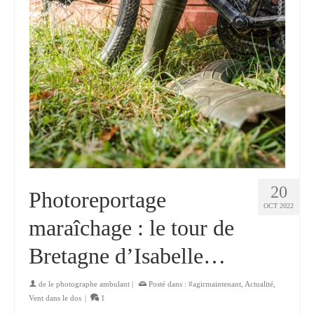
20
Photoreportage
OCT 2022
maraîchage : le tour de
Bretagne d’Isabelle…
de
le photographe ambulant
|
Posté dans :
#agirmaintenant
,
Actualité
,
Vent dans le dos
|
1