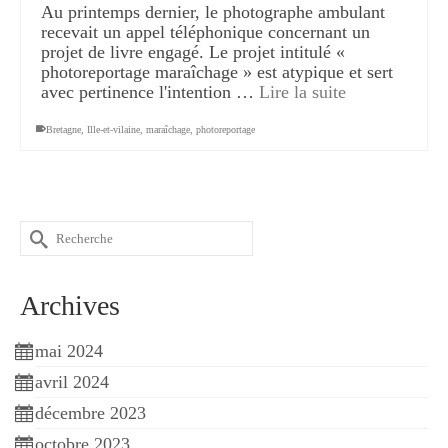
Au printemps dernier, le photographe ambulant
recevait un appel téléphonique concernant un
projet de livre engagé. Le projet intitulé «
photoreportage maraîchage » est atypique et sert
avec pertinence l'intention …
Lire la suite
Bretagne
,
Ille-et-vilaine
,
maraîchage
,
photoreportage
R
e
c
h
Archives
e
r
c
mai 2024
h
avril 2024
e
r
décembre 2023
octobre 2023