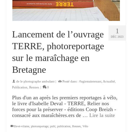
1
Lancement de l’ouvrage
DÉC 2023
TERRE, photoreportage
sur le maraîchage en
Bretagne
de
le photographe ambulant
|
Posté dans :
#agirmaintenant
,
Actualité
,
Publication
,
Rennes
|
0
Plus d'un an après les premiers reportages à vélo,
le livre d'Isabelle Deval - TERRE, Relier nos
forces pour la préserver - éditions Coop Breizh -
consacré aux maraîchères.ers de …
Lire la suite
Ille-et-vilaine
,
photoreportage
,
publ
,
publication
,
Rennes
,
Vélo