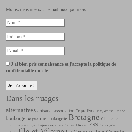
Moins, mais mieux : 1 email max. par mois
J'ai bien pris connaissance et j'accepte la politique de
confidentialité du site
Dans les nuages
alternatives
artisanat
association Triptolème
BayWa r.e. France
Bretagne
boulange paysanne
boulangerie
Chantepie
ESS
concours photographique
corporate
Côtes d'Armor
fromagerie
Ille-et-Vilaine