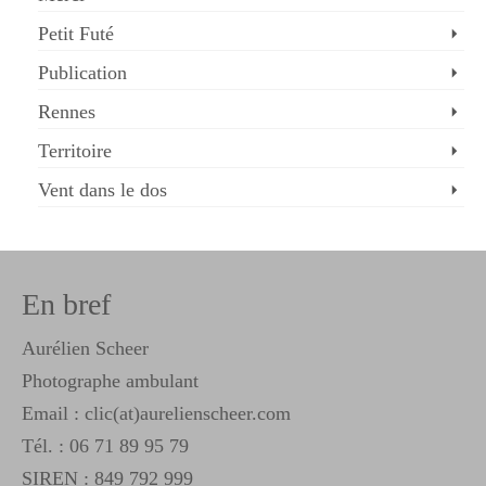
Petit Futé
Publication
Rennes
Territoire
Vent dans le dos
En bref
Aurélien Scheer
Photographe ambulant
Email : clic(at)aurelienscheer.com
Tél. :
06 71 89 95 79
SIREN : 849 792 999