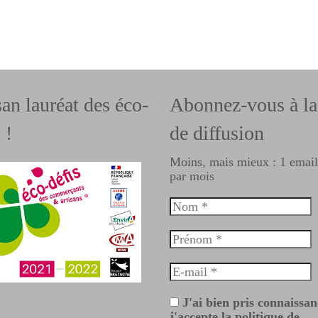
san lauréat des éco-
Abonnez-vous à la 
 !
de diffusion
Moins, mais mieux : 1 emai
par mois
J'ai bien pris connaissan
j'accepte la politique de