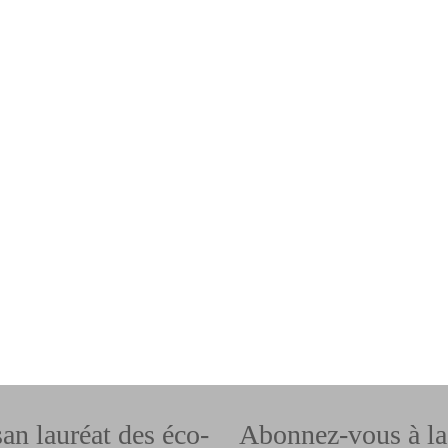
san lauréat des éco-
Abonnez-vous à la 