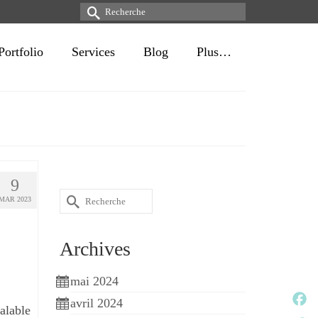
Rechercher :
Portfolio
Services
Blog
Plus…
9
R
MAR 2023
e
c
h
Archives
e
r
c
mai 2024
h
avril 2024
e
alable
Face