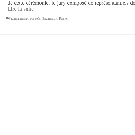
de cette cérémonie, le jury composé de représentant.e.s 
Lire la suite
#agirmaintenant
,
éco-défis
,
Engagement
,
Rennes