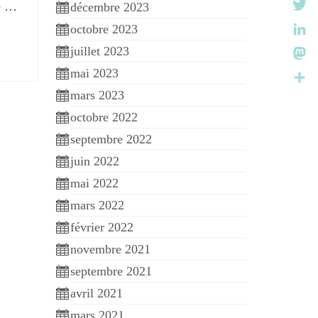
r
de …
décembre 2023
Twitt
octobre 2023
:
Link
juillet 2023
Mast
mai 2023
mars 2023
Parta
octobre 2022
septembre 2022
juin 2022
mai 2022
mars 2022
février 2022
novembre 2021
septembre 2021
avril 2021
mars 2021