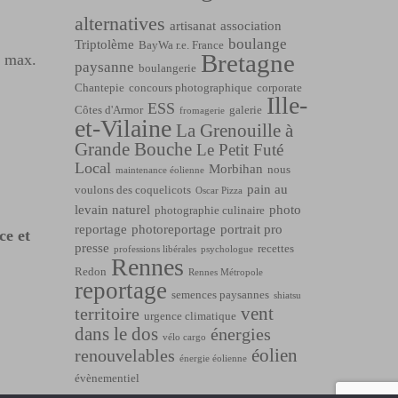
alternatives
artisanat
association
boulange
Triptolème
BayWa r.e. France
Bretagne
l max.
paysanne
boulangerie
Chantepie
concours photographique
corporate
Ille-
ESS
Côtes d'Armor
galerie
fromagerie
et-Vilaine
La Grenouille à
Grande Bouche
Le Petit Futé
Local
Morbihan
nous
maintenance éolienne
pain au
voulons des coquelicots
Oscar Pizza
levain naturel
photo
photographie culinaire
reportage
photoreportage
portrait pro
ce et
presse
recettes
professions libérales
psychologue
Rennes
Redon
Rennes Métropole
reportage
semences paysannes
shiatsu
vent
territoire
urgence climatique
dans le dos
énergies
vélo cargo
éolien
renouvelables
énergie éolienne
évènementiel