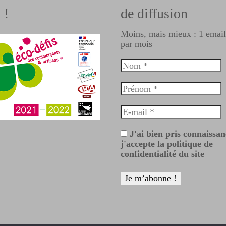
 !
de diffusion
Moins, mais mieux : 1 emai
par mois
J'ai bien pris connaissan
j'accepte la politique de
confidentialité du site