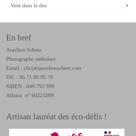
Vent dans le dos
En bref
Aurélien Scheer
Photographe ambulant
Email : clic(at)aurelienscheer.com
Tél. :
06 71 89 95 79
SIREN : 849 792 999
Allianz n° 60223289
Artisan lauréat des éco-défis !