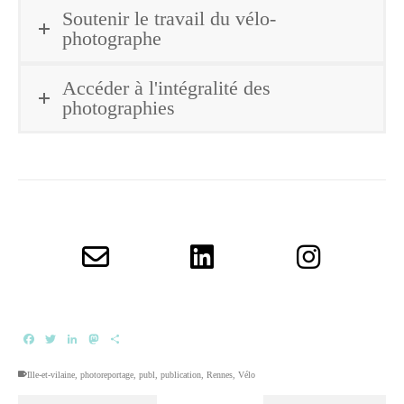
Soutenir le travail du vélo-
photographe
Accéder à l'intégralité des
photographies
Facebook
Twitter
LinkedIn
Mastodon
Partager
Ille-et-vilaine
,
photoreportage
,
publ
,
publication
,
Rennes
,
Vélo