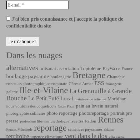
J'ai bien pris connaissance et j'accepte la politique de
confidentialité du site
Dans les nuages
alternatives
artisanat
association Triptolème
BayWa r.e. France
Bretagne
boulange paysanne
boulangerie
Chantepie
ESS
concours photographique
corporate
Côtes d'Armor
fromagerie
Ille-et-Vilaine
La Grenouille à Grande
galerie
Bouche
Le Petit Futé
Local
Morbihan
maintenance éolienne
pain au levain naturel
nous voulons des coquelicots
Oscar Pizza
photo reportage
photoreportage
portrait pro
photographie culinaire
Rennes
presse
recettes
Redon
professions libérales
psychologue
reportage
semences paysannes
Rennes Métropole
shiatsu
vent dans le dos
territoire
urgence climatique
vélo cargo