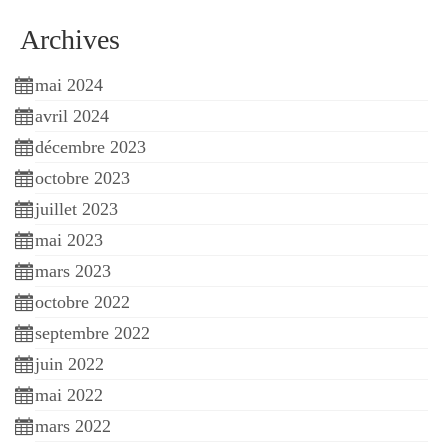
c
h
Archives
e
r
c
mai 2024
h
avril 2024
e
r
décembre 2023
octobre 2023
:
juillet 2023
mai 2023
mars 2023
octobre 2022
septembre 2022
juin 2022
mai 2022
mars 2022