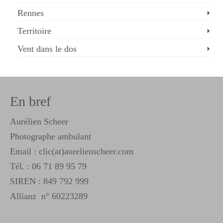
Rennes
Territoire
Vent dans le dos
En bref
Aurélien Scheer
Photographe ambulant
Email : clic(at)aurelienscheer.com
Tél. :
06 71 89 95 79
SIREN : 849 792 999
Allianz n° 60223289