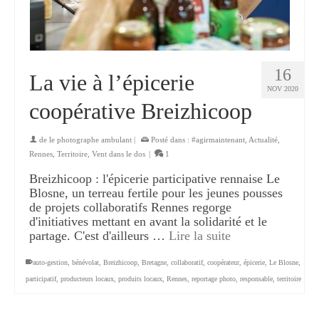
16
La vie à l’épicerie
NOV 2020
coopérative Breizhicoop
de
le photographe ambulant
|
Posté dans :
#agirmaintenant
,
Actualité
,
Rennes
,
Territoire
,
Vent dans le dos
|
1
Breizhicoop : l'épicerie participative rennaise Le
Blosne, un terreau fertile pour les jeunes pousses
de projets collaboratifs Rennes regorge
d'initiatives mettant en avant la solidarité et le
partage. C'est d'ailleurs …
Lire la suite
auto-gestion
,
bénévolat
,
Breizhicoop
,
Bretagne
,
collaboratif
,
coopérateur
,
épicerie
,
Le Blosne
,
participatif
,
producteurs locaux
,
produits locaux
,
Rennes
,
reportage photo
,
responsable
,
territoire