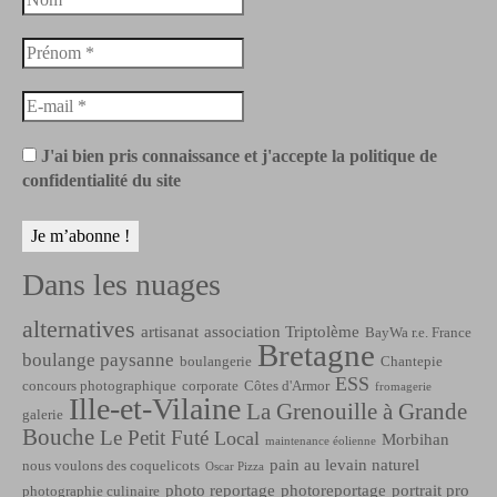
J'ai bien pris connaissance et j'accepte la politique de
confidentialité du site
Dans les nuages
alternatives
artisanat
association Triptolème
BayWa r.e. France
Bretagne
boulange paysanne
boulangerie
Chantepie
ESS
concours photographique
corporate
Côtes d'Armor
fromagerie
Ille-et-Vilaine
La Grenouille à Grande
galerie
Bouche
Le Petit Futé
Local
Morbihan
maintenance éolienne
pain au levain naturel
nous voulons des coquelicots
Oscar Pizza
photo reportage
photoreportage
portrait pro
photographie culinaire