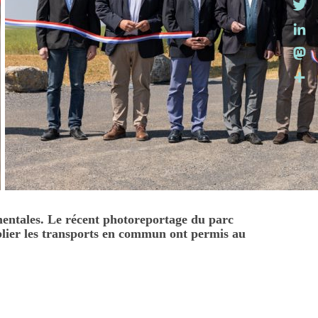
Twitt
Link
Mast
Parta
mentales. Le récent photoreportage du parc
ublier les transports en commun ont permis au