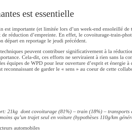
antes est essentielle
in est importante (et limitée lors d’un week-end ensoleillé de t
et de réduction d’empreinte. En effet, le covoiturage-train-pho
n départ en reportage le jeudi précédent.
echniques peuvent contribuer significativement à la réducti
ortance. Cela-dit, ces efforts ne serviraient à rien sans la c
es équipes de WPD pour leur ouverture d’esprit et énergie à dé
 reconnaissant de garder le « sens » au coeur de cette collabo
ort: 21kg dont covoiturage (81%) – train (18%) – transport
s moins qu’un trajet seul en voiture (hypothèses 110g/km géné
teurs automobiles