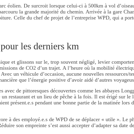
 parc éolien. De surcroit lorsque celui-ci à 500km à vol d’oise
é parcouru la grande majorité du chemin. Arrivée à la gare C
iture. Celle du chef de projet de l’entreprise WPD, qui a por
pour les derniers km
que et glissons sur le, trop souvent négligé, levier comporteme
missions de CO2 d’un trajet. A l’heure où la mobilité électriqu
. Avec un véhicule d’occasion, aucune nouvelles ressources/ter
ancière que l’énergie positive d’avoir aidé d’autres voyageus
es avec de pittoresques découvertes comme les abbayes Longpo
un restaurant et un lieu de pêche à la fois. Il est érigé sur le
étaient présent.e.s pendant une bonne partie de la matinée lors 
core à des employé.e.s de WPD de se déplacer « utile ». Le p
éduire son empreinte s’est aussi accepter d’adapter sa date de