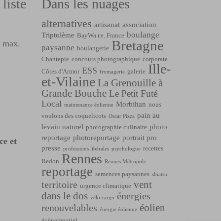
liste
Dans les nuages
alternatives
artisanat
association
boulange
Triptolème
BayWa r.e. France
Bretagne
l max.
paysanne
boulangerie
Chantepie
concours photographique
corporate
Ille-
ESS
Côtes d'Armor
galerie
fromagerie
et-Vilaine
La Grenouille à
Grande Bouche
Le Petit Futé
Local
Morbihan
nous
maintenance éolienne
pain au
voulons des coquelicots
Oscar Pizza
levain naturel
photo
photographie culinaire
reportage
photoreportage
portrait pro
ce et
presse
recettes
professions libérales
psychologue
Rennes
Redon
Rennes Métropole
reportage
semences paysannes
shiatsu
vent
territoire
urgence climatique
dans le dos
énergies
vélo cargo
éolien
renouvelables
énergie éolienne
évènementiel