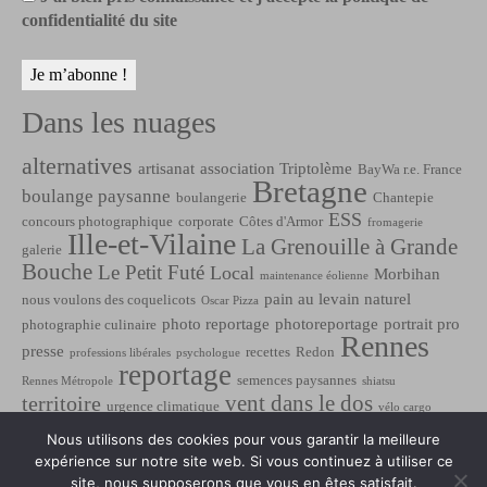
confidentialité du site
Dans les nuages
alternatives
artisanat
association Triptolème
BayWa r.e. France
Bretagne
boulange paysanne
boulangerie
Chantepie
ESS
concours photographique
corporate
Côtes d'Armor
fromagerie
Ille-et-Vilaine
La Grenouille à Grande
galerie
Bouche
Le Petit Futé
Local
Morbihan
maintenance éolienne
pain au levain naturel
nous voulons des coquelicots
Oscar Pizza
photo reportage
photoreportage
portrait pro
photographie culinaire
Rennes
presse
recettes
Redon
professions libérales
psychologue
reportage
semences paysannes
Rennes Métropole
shiatsu
vent dans le dos
territoire
urgence climatique
vélo cargo
éolien
énergies renouvelables
évènementiel
énergie éolienne
Nous utilisons des cookies pour vous garantir la meilleure
expérience sur notre site web. Si vous continuez à utiliser ce
site, nous supposerons que vous en êtes satisfait.
Contact
Mentions légales
Protection des données
Plan de site