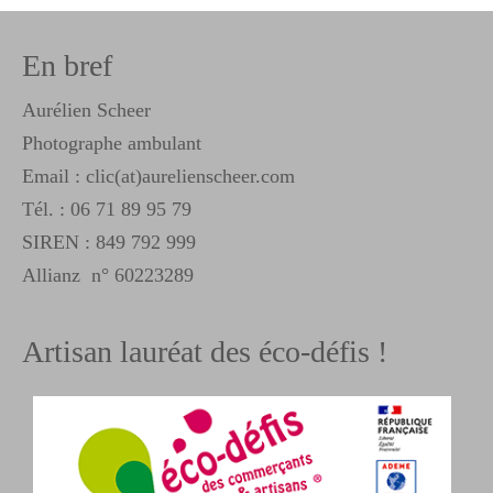
En bref
Aurélien Scheer
Photographe ambulant
Email : clic(at)aurelienscheer.com
Tél. :
06 71 89 95 79
SIREN : 849 792 999
Allianz n° 60223289
Artisan lauréat des éco-défis !