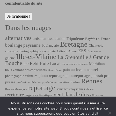
confidentialité du site
Dans les nuages
alternatives
artisanat
association Triptolème
BayWa r.e. France
Bretagne
boulange paysanne
boulangerie
Chantepie
ESS
concours photographique
corporate
Côtes d'Armor
fromagerie
Ille-et-Vilaine
La Grenouille à Grande
galerie
Bouche
Le Petit Futé
Local
Morbihan
maintenance éolienne
pain au levain naturel
nous voulons des coquelicots
Oscar Pizza
photo reportage
photoreportage
portrait pro
photographie culinaire
Rennes
presse
recettes
Redon
professions libérales
psychologue
reportage
semences paysannes
Rennes Métropole
shiatsu
vent dans le dos
territoire
urgence climatique
vélo cargo
éolien
énergies renouvelables
évènementiel
énergie éolienne
Nous utilisons des cookies pour vous garantir la meilleure
expérience sur notre site web. Si vous continuez à utiliser ce
site, nous supposerons que vous en êtes satisfait.
Contact
Mentions légales
Protection des données
Plan de site