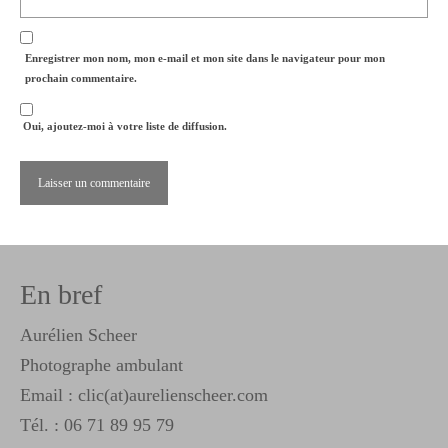
Enregistrer mon nom, mon e-mail et mon site dans le navigateur pour mon
prochain commentaire.
Oui, ajoutez-moi à votre liste de diffusion.
En bref
Aurélien Scheer
Photographe ambulant
Email : clic(at)aurelienscheer.com
Tél. :
06 71 89 95 79