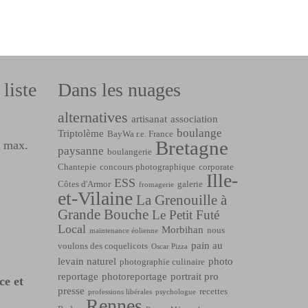
liste
Dans les nuages
alternatives
artisanat
association
boulange
Triptolème
BayWa r.e. France
Bretagne
l max.
paysanne
boulangerie
Chantepie
concours photographique
corporate
Ille-
ESS
Côtes d'Armor
galerie
fromagerie
et-Vilaine
La Grenouille à
Grande Bouche
Le Petit Futé
Local
Morbihan
nous
maintenance éolienne
pain au
voulons des coquelicots
Oscar Pizza
levain naturel
photo
photographie culinaire
reportage
photoreportage
portrait pro
ce et
presse
recettes
professions libérales
psychologue
Rennes