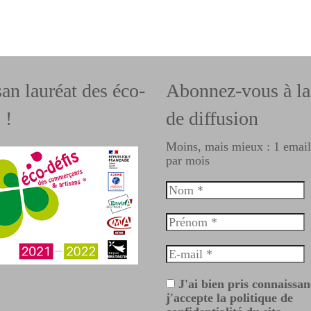
san lauréat des éco-
Abonnez-vous à la 
 !
de diffusion
Moins, mais mieux : 1 emai
par mois
J'ai bien pris connaissan
j'accepte la politique de