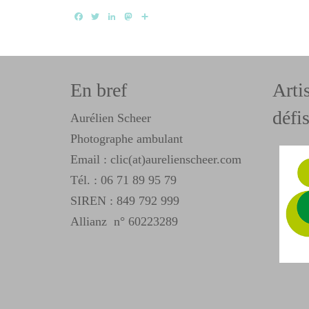
Facebook
Twitter
LinkedIn
Mastodon
Partager
En bref
Arti
défis
Aurélien Scheer
Photographe ambulant
Email : clic(at)aurelienscheer.com
Tél. :
06 71 89 95 79
SIREN : 849 792 999
Allianz n° 60223289